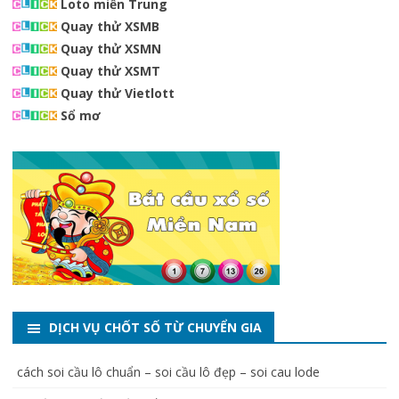
Loto miền Trung
Quay thử XSMB
Quay thử XSMN
Quay thử XSMT
Quay thử Vietlott
Sổ mơ
DỊCH VỤ CHỐT SỐ TỪ CHUYỂN GIA
cách soi cầu lô chuẩn – soi cầu lô đẹp – soi cau lode