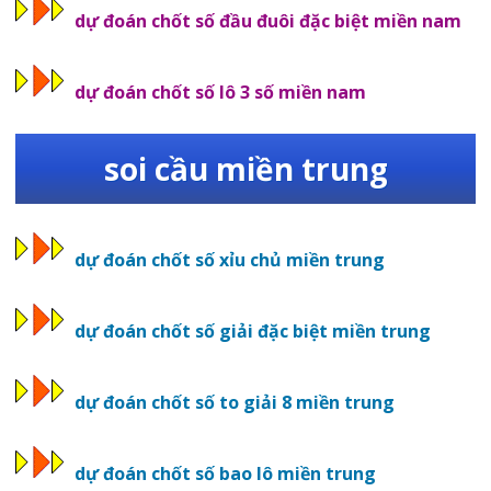
dự đoán chốt số đầu đuôi đặc biệt miền nam
dự đoán chốt số lô 3 số miền nam
soi cầu miền trung
dự đoán chốt số xỉu chủ miền trung
dự đoán chốt số giải đặc biệt miền trung
dự đoán chốt số to giải 8 miền trung
dự đoán chốt số bao lô miền trung