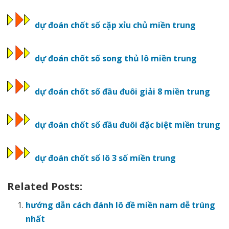
dự đoán chốt số cặp xỉu chủ miền trung
dự đoán chốt số song thủ lô miền trung
dự đoán chốt số đầu đuôi giải 8 miền trung
dự đoán chốt số đầu đuôi đặc biệt miền trung
dự đoán chốt số lô 3 số miền trung
Related Posts:
hướng dẫn cách đánh lô đề miền nam dễ trúng
nhất