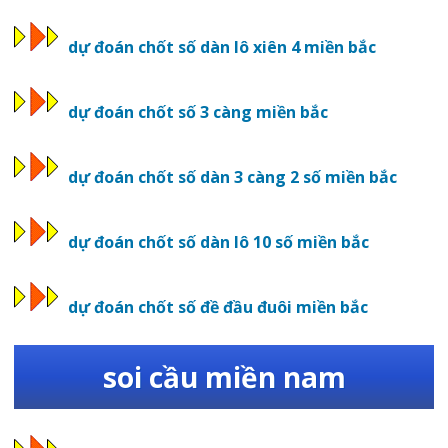
dự đoán chốt số dàn lô xiên 4 miền bắc
dự đoán chốt số 3 càng miền bắc
dự đoán chốt số dàn 3 càng 2 số miền bắc
dự đoán chốt số dàn lô 10 số miền bắc
dự đoán chốt số đề đầu đuôi miền bắc
soi cầu miền nam