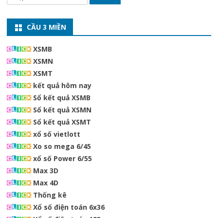
CẦU 3 MIỀN
XSMB
XSMN
XSMT
kết quả hôm nay
Sổ kết quả XSMB
Sổ kết quả XSMN
Sổ kết quả XSMT
xổ số vietlott
Xo so mega 6/45
xổ số Power 6/55
Max 3D
Max 4D
Thống kê
Xổ số điện toán 6x36