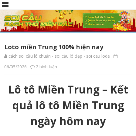
Skip
to
content
Loto miền Trung 100% hiện nay
cách soi cầu lô chuẩn - soi cầu lô đẹp - soi cau lode
ở
06/05/2026
2 bình luận
Loto
Lô tô Miền Trung – Kết
miền
Trung
quả lô tô Miền Trung
1002
ngày hôm nay
hiện
nay