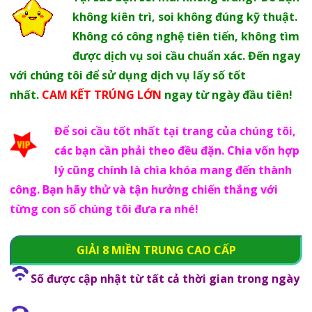
không kiên trì, soi không đúng kỹ thuật.
Không có công nghệ tiên tiến, không tìm
được dịch vụ soi cầu chuẩn xác. Đến ngay
với chúng tôi để sử dụng dịch vụ lấy số tốt
nhất.
CAM KẾT TRÚNG LỚN
ngay từ ngày đầu tiên!
Để soi cầu tốt nhất tại trang của chúng tôi,
các bạn cần phải theo đều đặn. Chia vốn hợp
lý cũng chính là chìa khóa mang đến thành
công. Bạn hãy thử và tận hưởng chiến thắng với
từng con số chúng tôi đưa ra nhé!
GIẢI 8 MIỀN TRUNG CAO CẤP
Số được cập nhật từ tất cả thời gian trong ngày