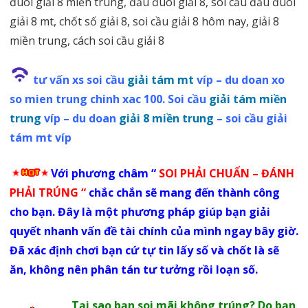
đuôi giải 8 miền trung, đầu đuôi giải 8, soi cầu đầu đuôi
giải 8 mt, chốt số giải 8, soi cầu giải 8 hôm nay, giải 8
miền trung, cách soi cầu giải 8
tư vấn xs soi cầu
giải tám mt
víp – du doan xo
so mien trung chinh xac 100. Soi cầu
giải tám miền
trung
víp – du doan
giải 8 miền trung
– soi cầu giải
tám mt víp
Với phương châm “
SOI PHẢI CHUẨN – ĐÁNH
PHẢI TRÚNG “
chắc chắn sẽ mang đến thành công
cho bạn. Đây là một phương pháp giúp bạn giải
quyết nhanh vấn đề tài chính của mình ngay bây giờ.
Đã xác định chơi bạn cứ tự tin lấy số và chốt là sẽ
ăn, không nên phân tán tư tưởng rồi loạn số.
Tại sao bạn soi mãi không trúng? Do bạn