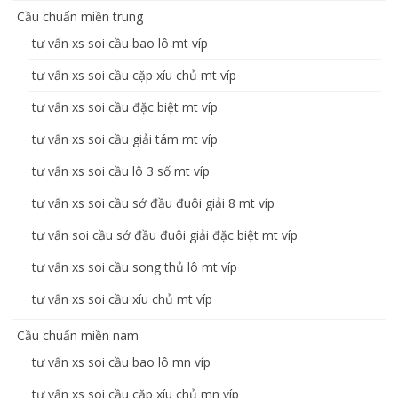
Cầu chuẩn miền trung
tư vấn xs soi cầu bao lô mt víp
tư vấn xs soi cầu cặp xíu chủ mt víp
tư vấn xs soi cầu đặc biệt mt víp
tư vấn xs soi cầu giải tám mt víp
tư vấn xs soi cầu lô 3 số mt víp
tư vấn xs soi cầu sớ đầu đuôi giải 8 mt víp
tư vấn soi cầu sớ đầu đuôi giải đặc biệt mt víp
tư vấn xs soi cầu song thủ lô mt víp
tư vấn xs soi cầu xíu chủ mt víp
Cầu chuẩn miền nam
tư vấn xs soi cầu bao lô mn víp
tư vấn xs soi cầu cặp xíu chủ mn víp