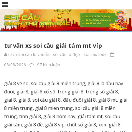
Skip
to
content
tư vấn xs soi cầu giải tám mt víp
cách soi cầu lô chuẩn - soi cầu lô đẹp - soi cau lode
ở
08/08/2026
197 bình luận
tư
giải 8 vé số, soi cầu giải 8 miền trung, giải 8 là đầu hay
vấn
đuôi, giải 8, giải 8 xổ số, trúng giải 8, trúng số giải 8,
xs
giai 8, giải 8, soi cầu giải 8, đầu đuôi giải 8, giải 8 mt, giải
soi
8 miền trung, giai 8 mien trung, soi cầu giải 8 miền
trung, tính giải 8, giải 8 hôm nay, giải tám mt, soi cầu
cầu
giái tám, giải 8 đề, giải 8 víp, chốt số giải 8, xem giải 8,
giải