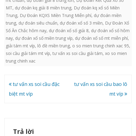
mt chuẩn
,
dự đoán giải 8 trúng lớn
,
Dự Đoán Kết Quả Xổ Số
MT
,
dự đoán kq giải 8 miền trung
,
Dự đoán kq xổ số Miền
Trung
,
Dự Đoán KQXS Miền Trung Miễn phí
,
dự đoán miền
trung
,
dự đoán siêu chuẩn
,
dự đoán xổ số 3 miền
,
Dự Đoán Xổ
Số Ăn Chắc hôm nay
,
dự đoán xổ số giải 8
,
dự đoán xổ số hôm
nay
,
dự đoán xổ số miền trung víp
,
dự đoán xổ số mt miễn phí
,
giải tám mt víp
,
lô đề miền trung
,
o so mien trung chinh xac 95
,
soi cầu giải tám mt víp
,
tư vấn xs soi cầu giải tám
,
xo so mien
trung chinh xac
Điều
tư vấn xs soi cầu đặc
tư vấn xs soi cầu bao lô
hướng
biệt mt víp
mt víp
bài
viết
Trả lời