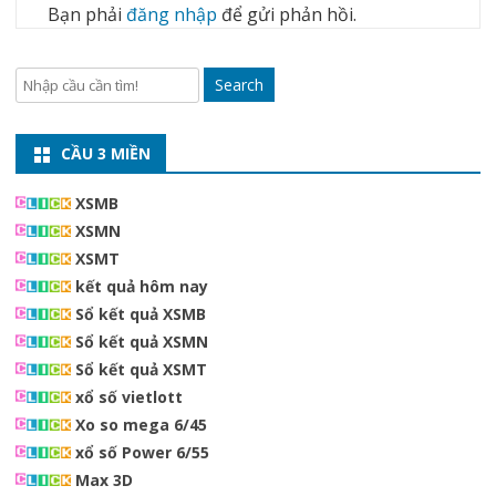
Bạn phải
đăng nhập
để gửi phản hồi.
Search
CẦU 3 MIỀN
XSMB
XSMN
XSMT
kết quả hôm nay
Sổ kết quả XSMB
Sổ kết quả XSMN
Sổ kết quả XSMT
xổ số vietlott
Xo so mega 6/45
xổ số Power 6/55
Max 3D