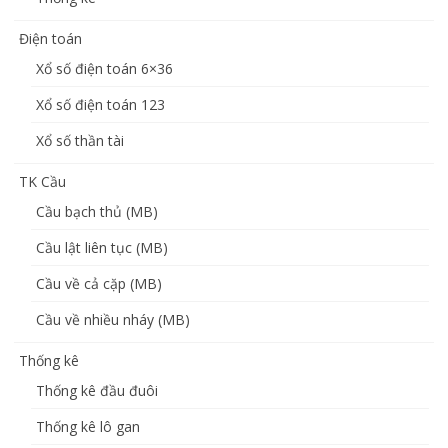
Điện toán
Xổ số điện toán 6×36
Xổ số điện toán 123
Xổ số thần tài
TK Cầu
Cầu bạch thủ (MB)
Cầu lật liên tục (MB)
Cầu về cả cặp (MB)
Cầu về nhiều nháy (MB)
Thống kê
Thống kê đầu đuôi
Thống kê lô gan