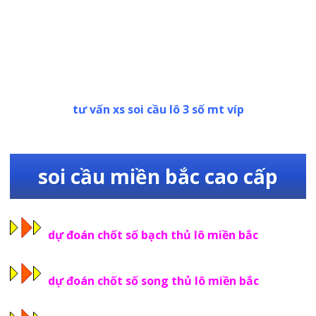
tư vấn xs soi cầu lô 3 số mt víp
soi cầu miền bắc cao cấp
dự đoán chốt số bạch thủ lô miền bắc
dự đoán chốt số song thủ lô miền bắc