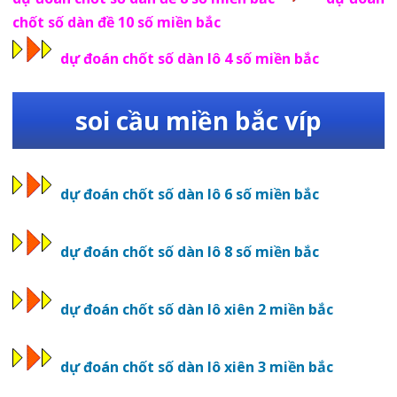
chốt số dàn đề 10 số miền bắc
dự đoán chốt số dàn lô 4 số miền bắc
soi cầu miền bắc víp
dự đoán chốt số dàn lô 6 số miền bắc
dự đoán chốt số dàn lô 8 số miền bắc
dự đoán chốt số dàn lô xiên 2 miền bắc
dự đoán chốt số dàn lô xiên 3 miền bắc