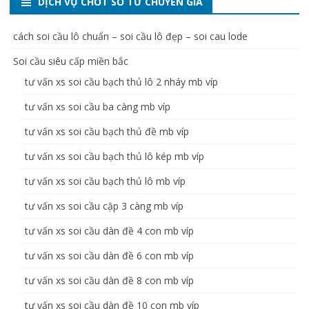
DỊCH VỤ CHỐT SỐ TỪ CHUYỂN GIA
cách soi cầu lô chuẩn – soi cầu lô đẹp – soi cau lode
Soi cầu siêu cấp miền bắc
tư vấn xs soi cầu bạch thủ lô 2 nháy mb víp
tư vấn xs soi cầu ba càng mb víp
tư vấn xs soi cầu bạch thủ đề mb víp
tư vấn xs soi cầu bạch thủ lô kép mb víp
tư vấn xs soi cầu bạch thủ lô mb víp
tư vấn xs soi cầu cặp 3 càng mb víp
tư vấn xs soi cầu dàn đề 4 con mb víp
tư vấn xs soi cầu dàn đề 6 con mb víp
tư vấn xs soi cầu dàn đề 8 con mb víp
tư vấn xs soi cầu dàn đề 10 con mb víp