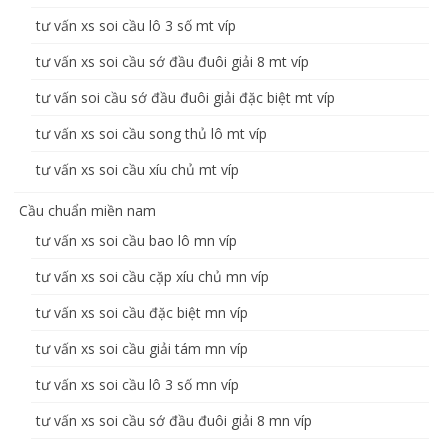
tư vấn xs soi cầu lô 3 số mt víp
tư vấn xs soi cầu sớ đầu đuôi giải 8 mt víp
tư vấn soi cầu sớ đầu đuôi giải đặc biệt mt víp
tư vấn xs soi cầu song thủ lô mt víp
tư vấn xs soi cầu xíu chủ mt víp
Cầu chuẩn miền nam
tư vấn xs soi cầu bao lô mn víp
tư vấn xs soi cầu cặp xíu chủ mn víp
tư vấn xs soi cầu đặc biệt mn víp
tư vấn xs soi cầu giải tám mn víp
tư vấn xs soi cầu lô 3 số mn víp
tư vấn xs soi cầu sớ đầu đuôi giải 8 mn víp