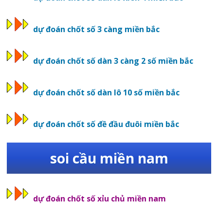
dự đoán chốt số 3 càng miền bắc
dự đoán chốt số dàn 3 càng 2 số miền bắc
dự đoán chốt số dàn lô 10 số miền bắc
dự đoán chốt số đề đầu đuôi miền bắc
soi cầu miền nam
dự đoán chốt số xỉu chủ miền nam