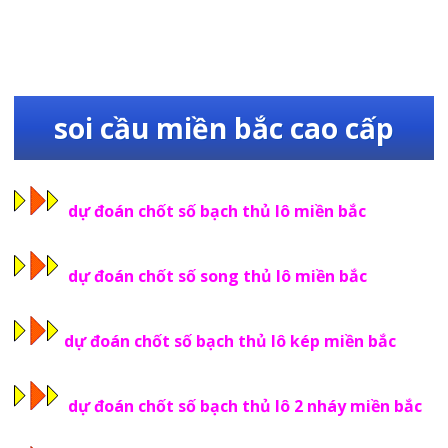
soi cầu miền bắc cao cấp
dự đoán chốt số bạch thủ lô miền bắc
dự đoán chốt số song thủ lô miền bắc
dự đoán chốt số bạch thủ lô kép miền bắc
dự đoán chốt số bạch thủ lô 2 nháy miền bắc