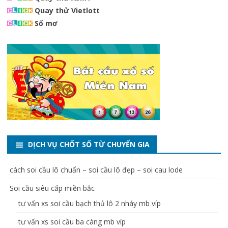
Quay thử Vietlott
Sổ mơ
DỊCH VỤ CHỐT SỐ TỪ CHUYỂN GIA
cách soi cầu lô chuẩn – soi cầu lô đẹp – soi cau lode
Soi cầu siêu cấp miền bắc
tư vấn xs soi cầu bạch thủ lô 2 nháy mb víp
tư vấn xs soi cầu ba càng mb víp