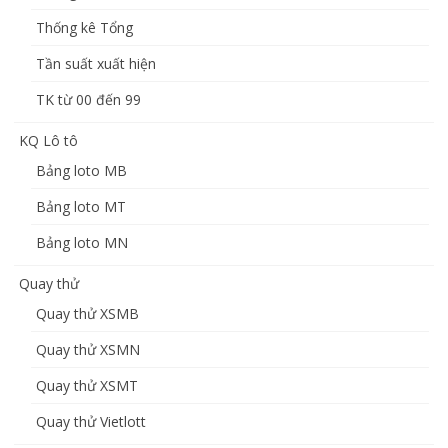
Thống kê Tổng
Tần suất xuất hiện
TK từ 00 đến 99
KQ Lô tô
Bảng loto MB
Bảng loto MT
Bảng loto MN
Quay thử
Quay thử XSMB
Quay thử XSMN
Quay thử XSMT
Quay thử Vietlott