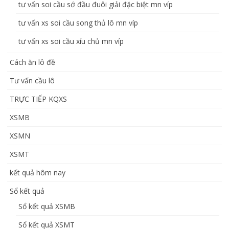
tư vấn soi cầu sớ đầu đuôi giải đặc biệt mn víp
tư vấn xs soi cầu song thủ lô mn víp
tư vấn xs soi cầu xíu chủ mn víp
Cách ăn lô đề
Tư vấn cầu lô
TRỰC TIẾP KQXS
XSMB
XSMN
XSMT
kết quả hôm nay
Sổ kết quả
Sổ kết quả XSMB
Sổ kết quả XSMT