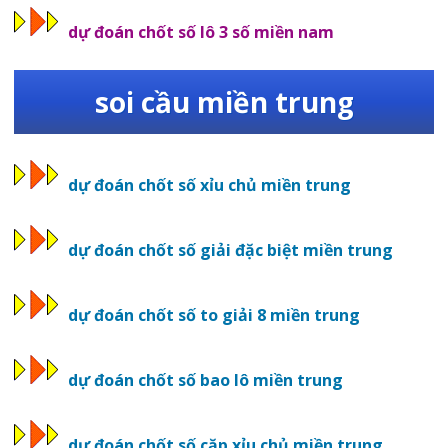
dự đoán chốt số lô 3 số miền nam
soi cầu miền trung
dự đoán chốt số xỉu chủ miền trung
dự đoán chốt số giải đặc biệt miền trung
dự đoán chốt số to giải 8 miền trung
dự đoán chốt số bao lô miền trung
dự đoán chốt số cặp xỉu chủ miền trung