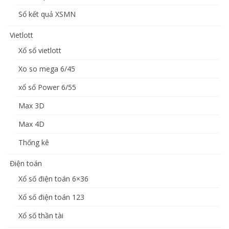
Sổ kết quả XSMN
Vietlott
Xổ số vietlott
Xo so mega 6/45
xổ số Power 6/55
Max 3D
Max 4D
Thống kê
Điện toán
Xổ số điện toán 6×36
Xổ số điện toán 123
Xổ số thần tài