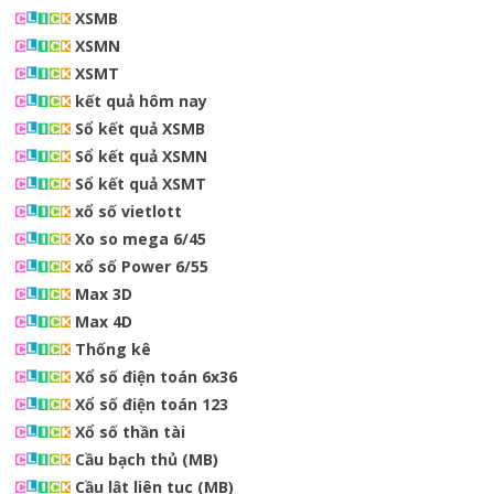
XSMB
XSMN
XSMT
kết quả hôm nay
Sổ kết quả XSMB
Sổ kết quả XSMN
Sổ kết quả XSMT
xổ số vietlott
Xo so mega 6/45
xổ số Power 6/55
Max 3D
Max 4D
Thống kê
Xổ số điện toán 6x36
Xổ số điện toán 123
Xổ số thần tài
Cầu bạch thủ (MB)
Cầu lật liên tục (MB)