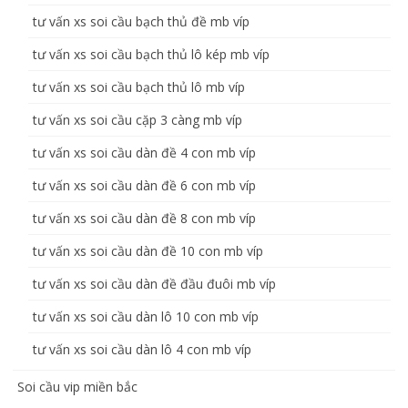
tư vấn xs soi cầu bạch thủ đề mb víp
tư vấn xs soi cầu bạch thủ lô kép mb víp
tư vấn xs soi cầu bạch thủ lô mb víp
tư vấn xs soi cầu cặp 3 càng mb víp
tư vấn xs soi cầu dàn đề 4 con mb víp
tư vấn xs soi cầu dàn đề 6 con mb víp
tư vấn xs soi cầu dàn đề 8 con mb víp
tư vấn xs soi cầu dàn đề 10 con mb víp
tư vấn xs soi cầu dàn đề đầu đuôi mb víp
tư vấn xs soi cầu dàn lô 10 con mb víp
tư vấn xs soi cầu dàn lô 4 con mb víp
Soi cầu vip miền bắc