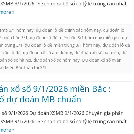
u XSMB 3/1/2026 . Sẽ chọn ra bộ số có tỷ lệ trúng cao nhất
more »
smb 3/1 hôm nay
,
dự đoán lô đề chính xác hôm nay
,
dự đoán lô
ề miền bắc 3/1
,
dự đoán lô đề miền bắc 3/1 hôm nay miễn phí
,
dự
n trung 3/1
,
dự đoán lô đề miền trung 3/1 hôm nay
,
dự đoán lô đề
i cầu lô đề
,
dự đoán xổ số âm dương
,
dự đoán xổ số ba miền
,
dự
oán xổ số hà nội
,
dự đoán xổ số hôm nay
,
Dự đoán xổ số miền
số Miền Bắc thần tài 3/1
n xổ số 9/1/2026 miền Bắc :
số dự đoán MB chuẩn
 số 9/1/2026 Dự đoán XSMB 9/1/2026 Chuyên gia phân
u XSMB 9/1/2026 . Sẽ chọn ra bộ số có tỷ lệ trúng cao nhất
more »