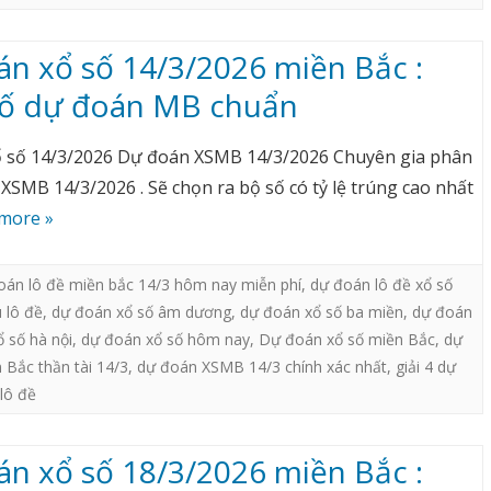
n xổ số 14/3/2026 miền Bắc :
số dự đoán MB chuẩn
 số 14/3/2026 Dự đoán XSMB 14/3/2026 Chuyên gia phân
u XSMB 14/3/2026 . Sẽ chọn ra bộ số có tỷ lệ trúng cao nhất
more »
oán lô đề miền bắc 14/3 hôm nay miễn phí
,
dự đoán lô đề xổ số
 lô đề
,
dự đoán xổ số âm dương
,
dự đoán xổ số ba miền
,
dự đoán
 số hà nội
,
dự đoán xổ số hôm nay
,
Dự đoán xổ số miền Bắc
,
dự
 Bắc thần tài 14/3
,
dự đoán XSMB 14/3 chính xác nhất
,
giải 4 dự
 lô đề
n xổ số 18/3/2026 miền Bắc :