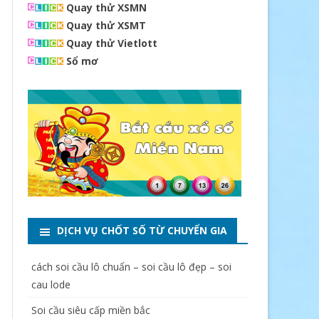
Quay thử XSMN
Quay thử XSMT
Quay thử Vietlott
Sổ mơ
DỊCH VỤ CHỐT SỐ TỪ CHUYỂN GIA
cách soi cầu lô chuẩn – soi cầu lô đẹp – soi
cau lode
Soi cầu siêu cấp miền bắc