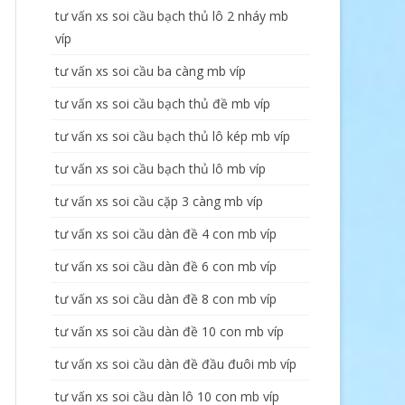
tư vấn xs soi cầu bạch thủ lô 2 nháy mb
víp
tư vấn xs soi cầu ba càng mb víp
tư vấn xs soi cầu bạch thủ đề mb víp
tư vấn xs soi cầu bạch thủ lô kép mb víp
tư vấn xs soi cầu bạch thủ lô mb víp
tư vấn xs soi cầu cặp 3 càng mb víp
tư vấn xs soi cầu dàn đề 4 con mb víp
tư vấn xs soi cầu dàn đề 6 con mb víp
tư vấn xs soi cầu dàn đề 8 con mb víp
tư vấn xs soi cầu dàn đề 10 con mb víp
tư vấn xs soi cầu dàn đề đầu đuôi mb víp
tư vấn xs soi cầu dàn lô 10 con mb víp