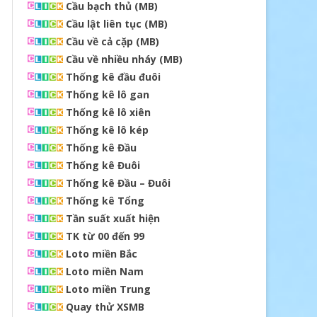
Cầu bạch thủ (MB)
Cầu lật liên tục (MB)
Cầu về cả cặp (MB)
Cầu về nhiều nháy (MB)
Thống kê đầu đuôi
Thống kê lô gan
Thống kê lô xiên
Thống kê lô kép
Thống kê Đầu
Thống kê Đuôi
Thống kê Đầu – Đuôi
Thống kê Tổng
Tần suất xuất hiện
TK từ 00 đến 99
Loto miền Bắc
Loto miền Nam
Loto miền Trung
Quay thử XSMB