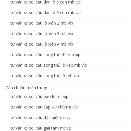
tư vấn xs soi cầu dàn lô 6 con mb víp
tư vấn xs soi cầu dàn lô 8 con mb víp
tư vấn xs soi cầu lô xiên 2 mb víp
tư vấn xs soi cầu lô xiên 3 mb víp
tư vấn xs soi cầu lô xiên 4 mb víp
tư vấn xs soi cầu song thủ đề mb víp
tư vấn xs soi cầu song thủ lô kép mb víp
tư vấn xs soi cầu song thủ lô mb víp
Cầu chuẩn miền trung
tư vấn xs soi cầu bao lô mt víp
tư vấn xs soi cầu cặp xíu chủ mt víp
tư vấn xs soi cầu đặc biệt mt víp
tư vấn xs soi cầu giải tám mt víp