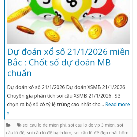
Dự đoán xổ số 21/1/2026 miền
Bắc : Chốt số dự đoán MB
chuẩn
Dự đoán xổ số 21/1/2026 Dự đoán XSMB 21/1/2026
Chuyên gia phân tích soi cầu XSMB 21/1/2026 . Sẽ
chọn ra bộ số có tỷ lệ trúng cao nhất cho…
Read more
»
soi cau lo de mien phi
,
soi cau lo de vip 3 mien
,
soi
cầu lô đề
,
soi cầu lô đề bạch kim
,
soi cầu lô đề đẹp nhất hôm