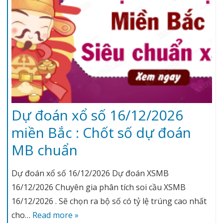
Dự đoán xổ số 16/12/2026
miền Bắc : Chốt số dự đoán
MB chuẩn
Dự đoán xổ số 16/12/2026 Dự đoán XSMB
16/12/2026 Chuyên gia phân tích soi cầu XSMB
16/12/2026 . Sẽ chọn ra bộ số có tỷ lệ trúng cao nhất
cho…
Read more »