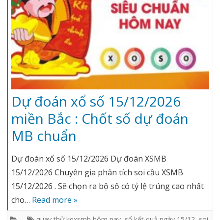
Dự đoán xổ số 15/12/2026
miền Bắc : Chốt số dự đoán
MB chuẩn
Dự đoán xổ số 15/12/2026 Dự đoán XSMB
15/12/2026 Chuyên gia phân tích soi cầu XSMB
15/12/2026 . Sẽ chọn ra bộ số có tỷ lệ trúng cao nhất
cho…
Read more »
quay thử kqxsmb hôm nay
,
sổ kết quả ngày 15/12
,
soi