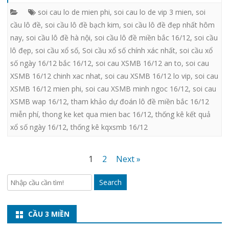
soi cau lo de mien phi
,
soi cau lo de vip 3 mien
,
soi
cầu lô đề
,
soi cầu lô đề bạch kim
,
soi cầu lô đề đẹp nhất hôm
nay
,
soi cầu lô đề hà nội
,
soi cầu lô đề miền bắc 16/12
,
soi cầu
lô đẹp
,
soi cầu xổ số
,
Soi cầu xổ số chính xác nhất
,
soi cầu xổ
số ngày 16/12 bắc 16/12
,
soi cau XSMB 16/12 an to
,
soi cau
XSMB 16/12 chinh xac nhat
,
soi cau XSMB 16/12 lo vip
,
soi cau
XSMB 16/12 mien phi
,
soi cau XSMB minh ngoc 16/12
,
soi cau
XSMB wap 16/12
,
tham khảo dự đoán lô đề miền bắc 16/12
miễn phí
,
thong ke ket qua mien bac 16/12
,
thống kê kết quả
xổ số ngày 16/12
,
thống kê kqxsmb 16/12
Điều
1
2
Next »
hướng
Search
bài
viết
CẦU 3 MIỀN