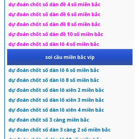
dự đoán chốt số dàn đề 4 số miền bắc
dự đoán chốt số dàn đề 6 số miền bắc
dự đoán chốt số dàn đề 8 số miền bắc
dự đoán chốt số dàn đề 10 số miền bắc
dự đoán chốt số dàn lô 4 số miền bắc
soi cầu miền bắc víp
dự đoán chốt số dàn lô 6 số miền bắc
dự đoán chốt số dàn lô 8 số miền bắc
dự đoán chốt số dàn lô xiên 2 miền bắc
dự đoán chốt số dàn lô xiên 3 miền bắc
dự đoán chốt số dàn lô xiên 4 miền bắc
dự đoán chốt số 3 càng miền bắc
dự đoán chốt số dàn 3 càng 2 số miền bắc