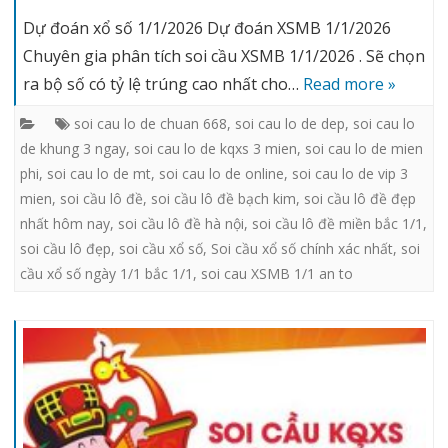
Dự đoán xổ số 1/1/2026 Dự đoán XSMB 1/1/2026
Chuyên gia phân tích soi cầu XSMB 1/1/2026 . Sẽ chọn
ra bộ số có tỷ lệ trúng cao nhất cho…
Read more »
soi cau lo de chuan 668
,
soi cau lo de dep
,
soi cau lo
de khung 3 ngay
,
soi cau lo de kqxs 3 mien
,
soi cau lo de mien
phi
,
soi cau lo de mt
,
soi cau lo de online
,
soi cau lo de vip 3
mien
,
soi cầu lô đề
,
soi cầu lô đề bạch kim
,
soi cầu lô đề đẹp
nhất hôm nay
,
soi cầu lô đề hà nội
,
soi cầu lô đề miền bắc 1/1
,
soi cầu lô đẹp
,
soi cầu xổ số
,
Soi cầu xổ số chính xác nhất
,
soi
cầu xổ số ngày 1/1 bắc 1/1
,
soi cau XSMB 1/1 an to