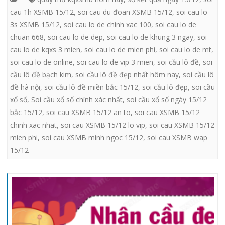
cau 1h XSMB 15/12
,
soi cau du đoan XSMB 15/12
,
soi cau lo
3s XSMB 15/12
,
soi cau lo de chinh xac 100
,
soi cau lo de
chuan 668
,
soi cau lo de dep
,
soi cau lo de khung 3 ngay
,
soi
cau lo de kqxs 3 mien
,
soi cau lo de mien phi
,
soi cau lo de mt
,
soi cau lo de online
,
soi cau lo de vip 3 mien
,
soi cầu lô đề
,
soi
cầu lô đề bạch kim
,
soi cầu lô đề đẹp nhất hôm nay
,
soi cầu lô
đề hà nội
,
soi cầu lô đề miền bắc 15/12
,
soi cầu lô đẹp
,
soi cầu
xổ số
,
Soi cầu xổ số chính xác nhất
,
soi cầu xổ số ngày 15/12
bắc 15/12
,
soi cau XSMB 15/12 an to
,
soi cau XSMB 15/12
chinh xac nhat
,
soi cau XSMB 15/12 lo vip
,
soi cau XSMB 15/12
mien phi
,
soi cau XSMB minh ngoc 15/12
,
soi cau XSMB wap
15/12