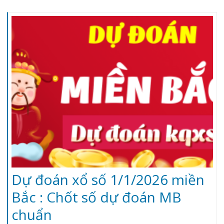
Dự đoán xổ số 1/1/2026 miền
Bắc : Chốt số dự đoán MB
chuẩn