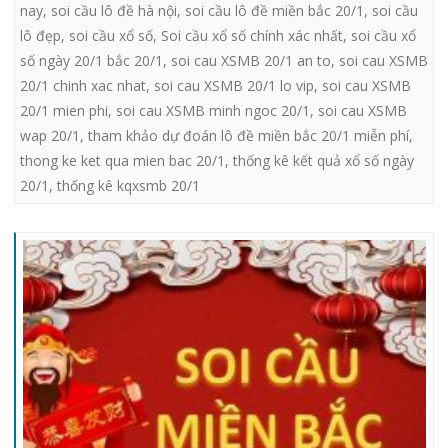
nay
,
soi cầu lô đề hà nội
,
soi cầu lô đề miền bắc 20/1
,
soi cầu
lô đẹp
,
soi cầu xổ số
,
Soi cầu xổ số chính xác nhất
,
soi cầu xổ
số ngày 20/1 bắc 20/1
,
soi cau XSMB 20/1 an to
,
soi cau XSMB
20/1 chinh xac nhat
,
soi cau XSMB 20/1 lo vip
,
soi cau XSMB
20/1 mien phi
,
soi cau XSMB minh ngoc 20/1
,
soi cau XSMB
wap 20/1
,
tham khảo dự đoán lô đề miền bắc 20/1 miễn phí
,
thong ke ket qua mien bac 20/1
,
thống kê kết quả xổ số ngày
20/1
,
thống kê kqxsmb 20/1