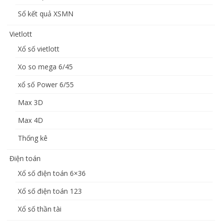
Sổ kết quả XSMN
Vietlott
Xổ số vietlott
Xo so mega 6/45
xổ số Power 6/55
Max 3D
Max 4D
Thống kê
Điện toán
Xổ số điện toán 6×36
Xổ số điện toán 123
Xổ số thần tài