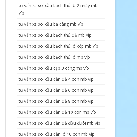
tư vấn xs soi cầu bạch thủ lô 2 nháy mb
víp
tư vấn xs soi cầu ba càng mb víp
tư vấn xs soi cầu bạch thủ đề mb víp
tư vấn xs soi cầu bạch thủ lô kép mb víp
tư vấn xs soi cầu bạch thủ lô mb víp
tư vấn xs soi cầu cặp 3 càng mb víp
tư vấn xs soi cầu dàn đề 4 con mb víp
tư vấn xs soi cầu dàn đề 6 con mb víp
tư vấn xs soi cầu dàn đề 8 con mb víp
tư vấn xs soi cầu dàn đề 10 con mb víp
tư vấn xs soi cầu dàn đề đầu đuôi mb víp
tư vấn xs soi cầu dàn lô 10 con mb víp