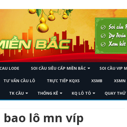
Skip
 CAU LODE
SOI CẦU SIÊU CẤP MIỀN BẮC
SOI CẦU VIP 
to
content
TƯ VẤN CẦU LÔ
TƯ VẤN XS SOI CẦU BẠCH THỦ
TRỰC TIẾP KQXS
XSMB
TƯ VẤN XS SOI C
XSMN
LÔ 2 NHÁY MB VÍP
CON MB VÍP
TK CẦU
THỐNG KÊ
KQ LÔ TÔ
QUAY THỬ
TƯ VẤN XS SOI CẦU BA CÀNG
TƯ VẤN XS SOI C
N 6×36
CẦU BẠCH THỦ (MB)
MB VÍP
THỐNG KÊ ĐẦU ĐUÔI
BẢNG LOTO MB
CON MB VÍP
QUAY THỬ X
u bao lô mn víp
N 123
CẦU LẬT LIÊN TỤC (MB)
TƯ VẤN XS SOI CẦU BẠCH THỦ
THỐNG KÊ LÔ GAN
BẢNG LOTO MT
TƯ VẤN XS SOI C
QUAY THỬ X
ĐỀ MB VÍP
MB VÍP