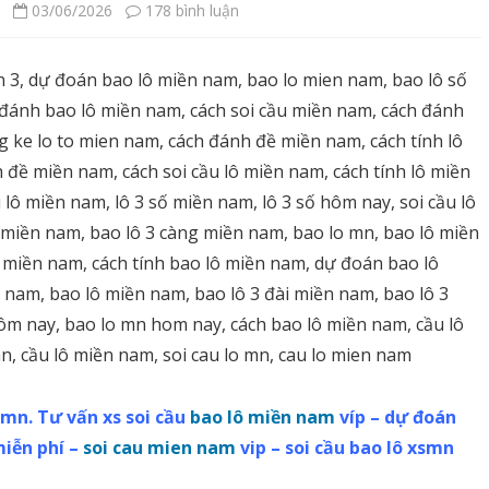
CẦU VỀ CẢ CẶP (MB)
THỐNG KÊ LÔ XIÊN
BẢNG LOTO MN
QUAY THỬ X
ở
03/06/2026
178 bình luận
TƯ VẤN XS SOI CẦU BẠCH THỦ
TƯ VẤN XS SOI C
tư
CẦU VỀ NHIỀU NHÁY (MB)
THỐNG KÊ LÔ KÉP
QUAY THỬ VI
LÔ KÉP MB VÍP
MB VÍP
ien 3, dự đoán bao lô miền nam, bao lo mien nam, bao lô số
vấn
THỐNG KÊ ĐẦU
TƯ VẤN XS SOI CẦU BẠCH THỦ
TƯ VẤN XS SOI C
 đánh bao lô miền nam, cách soi cầu miền nam, cách đánh
xs
LÔ MB VÍP
MB VÍP
THỐNG KÊ ĐUÔI
g ke lo to mien nam, cách đánh đề miền nam, cách tính lô
soi
đề miền nam, cách soi cầu lô miền nam, cách tính lô miền
TƯ VẤN XS SOI CẦU CẶP 3
TƯ VẤN XS SOI 
THỐNG KÊ ĐẦU – ĐUÔI
CÀNG MB VÍP
ĐỀ MB VÍP
u lô miền nam, lô 3 số miền nam, lô 3 số hôm nay, soi cầu lô
cầu
THỐNG KÊ TỔNG
ài miền nam, bao lô 3 càng miền nam, bao lo mn, bao lô miền
bao
TƯ VẤN XS SOI CẦU DÀN ĐỀ 4
TƯ VẤN XS SOI 
miền nam, cách tính bao lô miền nam, dự đoán bao lô
CON MB VÍP
TẦN SUẤT XUẤT HIỆN
LÔ KÉP MB VÍP
lô
 nam, bao lô miền nam, bao lô 3 đài miền nam, bao lô 3
TƯ VẤN XS SOI CẦU DÀN ĐỀ 6
TK TỪ 00 ĐẾN 99
TƯ VẤN XS SOI 
mn
m nay, bao lo mn hom nay, cách bao lô miền nam, cầu lô
CON MB VÍP
LÔ MB VÍP
n, cầu lô miền nam, soi cau lo mn, cau lo mien nam
víp
TƯ VẤN XS SOI CẦU DÀN ĐỀ 8
CON MB VÍP
 mn. Tư vấn xs soi cầu
bao lô miền nam
víp – dự đoán
miễn phí –
soi cau mien nam
vip – soi cầu bao lô xsmn
TƯ VẤN XS SOI CẦU DÀN ĐỀ 10
CON MB VÍP