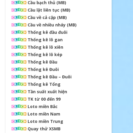
Cầu bạch thủ (MB)
Cầu lật liên tục (MB)
Cầu về cả cặp (MB)
Cầu về nhiều nháy (MB)
Thống kê đầu đuôi
Thống kê lô gan
Thống kê lô xiên
Thống kê lô kép
Thống kê Đầu
Thống kê Đuôi
Thống kê Đầu – Đuôi
Thống kê Tổng
Tần suất xuất hiện
TK từ 00 đến 99
Loto miền Bắc
Loto miền Nam
Loto miền Trung
Quay thử XSMB