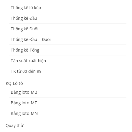
Thống kê lô kép
Thống kê Đầu
Thống kê Đuôi
Thống kê Đầu – Đuôi
Thống kê Tổng
Tần suất xuất hiện
TK từ 00 đến 99
KQ Lô tô
Bảng loto MB
Bảng loto MT
Bảng loto MN
Quay thử