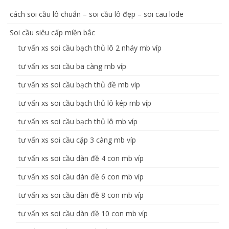
cách soi cầu lô chuẩn – soi cầu lô đẹp – soi cau lode
Soi cầu siêu cấp miền bắc
tư vấn xs soi cầu bạch thủ lô 2 nháy mb víp
tư vấn xs soi cầu ba càng mb víp
tư vấn xs soi cầu bạch thủ đề mb víp
tư vấn xs soi cầu bạch thủ lô kép mb víp
tư vấn xs soi cầu bạch thủ lô mb víp
tư vấn xs soi cầu cặp 3 càng mb víp
tư vấn xs soi cầu dàn đề 4 con mb víp
tư vấn xs soi cầu dàn đề 6 con mb víp
tư vấn xs soi cầu dàn đề 8 con mb víp
tư vấn xs soi cầu dàn đề 10 con mb víp