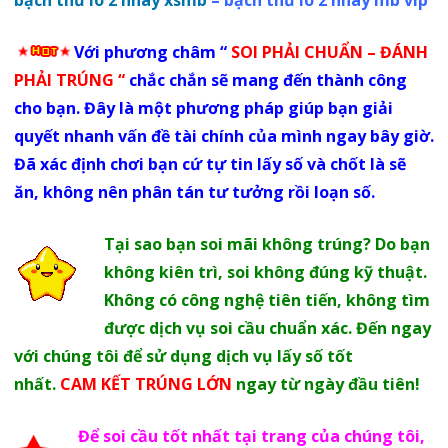
Với phương châm “
SOI PHẢI CHUẨN – ĐÁNH
PHẢI TRÚNG “
chắc chắn sẽ mang đến thành công
cho bạn. Đây là một phương pháp giúp bạn giải
quyết nhanh vấn đề tài chính của mình ngay bây giờ.
Đã xác định chơi bạn cứ tự tin lấy số và chốt là sẽ
ăn, không nên phân tán tư tưởng rồi loạn số.
Tại sao bạn soi mãi không trúng? Do bạn
không kiên trì, soi không đúng kỹ thuật.
Không có công nghệ tiên tiến, không tìm
được dịch vụ soi cầu chuẩn xác. Đến ngay
với chúng tôi để sử dụng dịch vụ lấy số tốt
nhất.
CAM KẾT TRÚNG LỚN
ngay từ ngày đầu tiên!
Để soi cầu tốt nhất tại trang của chúng tôi,