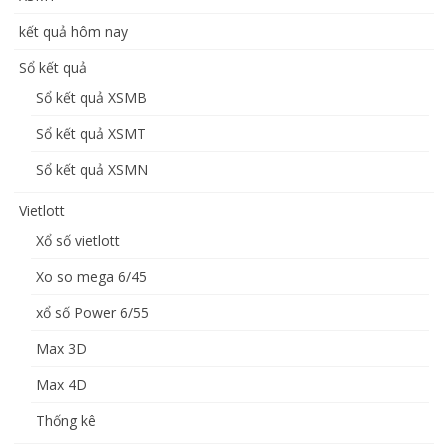
kết quả hôm nay
Sổ kết quả
Sổ kết quả XSMB
Sổ kết quả XSMT
Sổ kết quả XSMN
Vietlott
Xổ số vietlott
Xo so mega 6/45
xổ số Power 6/55
Max 3D
Max 4D
Thống kê