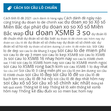
CÁCH SOI CẦU LÔ CHUẨN
Cách đánh đề ngày nào
Cách tính lô đề 2021
cách đánh lô hàng ngày
du doan xo so Xổ số
du doan lo de chinh xac
cũng trúng
du doan xo so Xổ số Miền
Miền Bắc dại phát
du doan XSMB 3 so
Bắc wap
dự đoán lô
đề chuẩn nhất dự đoán xổ số đặc biệt
dự đoán lô đề chính xác hôm nay
dự
dự đoán xổ số chiều nay
dự đoán xổ số chính xác
dự
đoán soi cầu lô đề
soi cau
đoán xổ số hà nội
dự đoán xổ số âm dương
Lô xiên
lô đề miền bắc
soi cau lo de mien phi
lo de dep
soi cau lo de khung 3 ngay
soi cau lo kep XSMB
soi cau lo de vip 3 mien
soi cau lo XSMB
soi cau lo XSMB 16 nhay hom nay
3s
soi cau lo XSMB chinh
soi cau lo XSMB minh ngoc
soi cau lo XSMB hom nay
xac 1160
soi cau lo XSMB rong bach kim
soi cau XSMB 1 lo duy nhat
Soi cầu lô 3 càng miễn phí
soi cầu lô mn âm dương
soi cầu
Soi cầu 247
soi cầu lô đề
soi cầu lô đẹp
soi cầu lô đề
lô XSMB chuẩn
soi cầu lô đề hà nội
bạch kim
soi cầu lô đề đẹp nhất hôm nay
soi cầu xổ số
Soi cầu xổ số chính xác nhất
thống kê
Thống kê lô kép
Thống kê lô xiên
thống kê xsmb
kết quả xsmb
Thống kê đầu đuôi
hôm nay
xo so mien bac hom nay