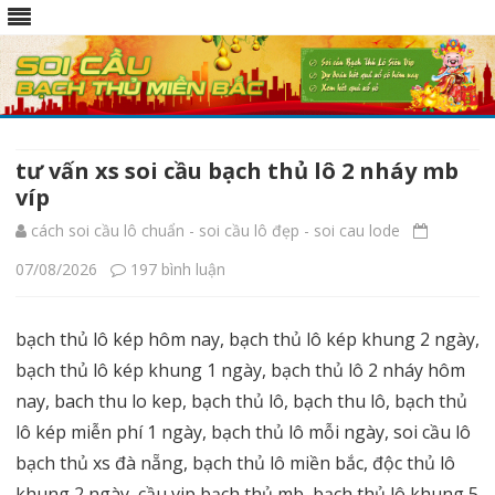
Skip
to
content
tư vấn xs soi cầu bạch thủ lô 2 nháy mb
víp
cách soi cầu lô chuẩn - soi cầu lô đẹp - soi cau lode
ở
07/08/2026
197 bình luận
tư
bạch thủ lô kép hôm nay, bạch thủ lô kép khung 2 ngày,
vấn
bạch thủ lô kép khung 1 ngày, bạch thủ lô 2 nháy hôm
xs
nay, bach thu lo kep, bạch thủ lô, bạch thu lô, bạch thủ
soi
lô kép miễn phí 1 ngày, bạch thủ lô mỗi ngày, soi cầu lô
bạch thủ xs đà nẵng, bạch thủ lô miền bắc, độc thủ lô
cầu
khung 2 ngày, cầu vip bạch thủ mb, bạch thủ lô khung 5