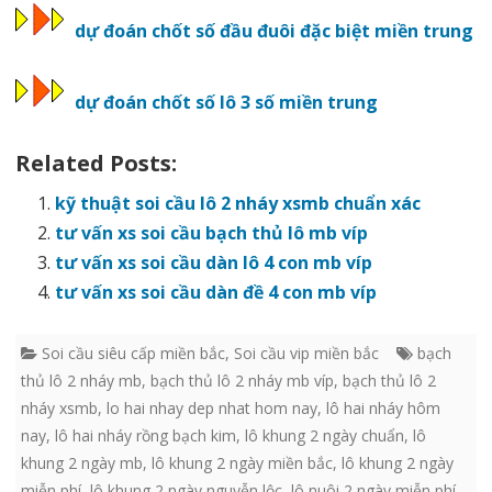
dự đoán chốt số đầu đuôi đặc biệt miền trung
dự đoán chốt số lô 3 số miền trung
Related Posts:
kỹ thuật soi cầu lô 2 nháy xsmb chuẩn xác
tư vấn xs soi cầu bạch thủ lô mb víp
tư vấn xs soi cầu dàn lô 4 con mb víp
tư vấn xs soi cầu dàn đề 4 con mb víp
Soi cầu siêu cấp miền bắc
,
Soi cầu vip miền bắc
bạch
thủ lô 2 nháy mb
,
bạch thủ lô 2 nháy mb víp
,
bạch thủ lô 2
nháy xsmb
,
lo hai nhay dep nhat hom nay
,
lô hai nháy hôm
nay
,
lô hai nháy rồng bạch kim
,
lô khung 2 ngày chuẩn
,
lô
khung 2 ngày mb
,
lô khung 2 ngày miền bắc
,
lô khung 2 ngày
miễn phí
,
lô khung 2 ngày nguyễn lộc
,
lô nuôi 2 ngày miễn phí
,