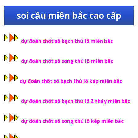
soi cầu miền bắc cao cấp
dự đoán chốt số bạch thủ lô miền bắc
dự đoán chốt số song thủ lô miền bắc
dự đoán chốt số bạch thủ lô kép miền bắc
dự đoán chốt số bạch thủ lô 2 nháy miền bắc
dự đoán chốt số song thủ lô kép miền bắc