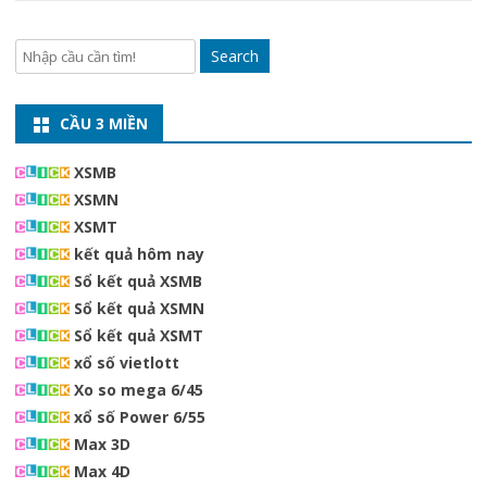
Search
CẦU 3 MIỀN
XSMB
XSMN
XSMT
kết quả hôm nay
Sổ kết quả XSMB
Sổ kết quả XSMN
Sổ kết quả XSMT
xổ số vietlott
Xo so mega 6/45
xổ số Power 6/55
Max 3D
Max 4D