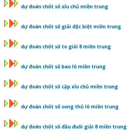
dự đoán chốt số xỉu chủ miền trung
dự đoán chốt số giải đặc biệt miền trung
dự đoán chốt số to giải 8 miền trung
dự đoán chốt số bao lô miền trung
dự đoán chốt số cặp xỉu chủ miền trung
dự đoán chốt số song thủ lô miền trung
dự đoán chốt số đầu đuôi giải 8 miền trung