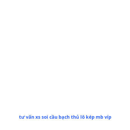
tư vấn xs soi cầu bạch thủ lô kép mb víp