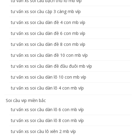
tư vấn xs soi cầu bạch thủ lô mb víp
tư vấn xs soi cầu cặp 3 càng mb víp
tư vấn xs soi cầu dàn đề 4 con mb víp
tư vấn xs soi cầu dàn đề 6 con mb víp
tư vấn xs soi cầu dàn đề 8 con mb víp
tư vấn xs soi cầu dàn đề 10 con mb víp
tư vấn xs soi cầu dàn đề đầu đuôi mb víp
tư vấn xs soi cầu dàn lô 10 con mb víp
tư vấn xs soi cầu dàn lô 4 con mb víp
Soi cầu vip miền bắc
tư vấn xs soi cầu dàn lô 6 con mb víp
tư vấn xs soi cầu dàn lô 8 con mb víp
tư vấn xs soi cầu lô xiên 2 mb víp