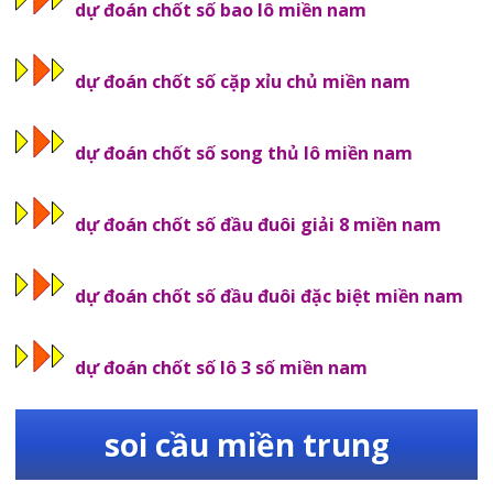
dự đoán chốt số bao lô miền nam
dự đoán chốt số cặp xỉu chủ miền nam
dự đoán chốt số song thủ lô miền nam
dự đoán chốt số đầu đuôi giải 8 miền nam
dự đoán chốt số đầu đuôi đặc biệt miền nam
dự đoán chốt số lô 3 số miền nam
soi cầu miền trung