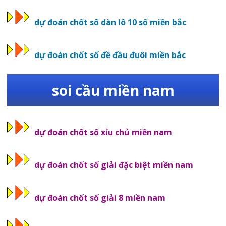
dự đoán chốt số dàn lô 10 số miền bắc
dự đoán chốt số đề đầu đuôi miền bắc
soi cầu miền nam
dự đoán chốt số xỉu chủ miền nam
dự đoán chốt số giải đặc biệt miền nam
dự đoán chốt số giải 8 miền nam