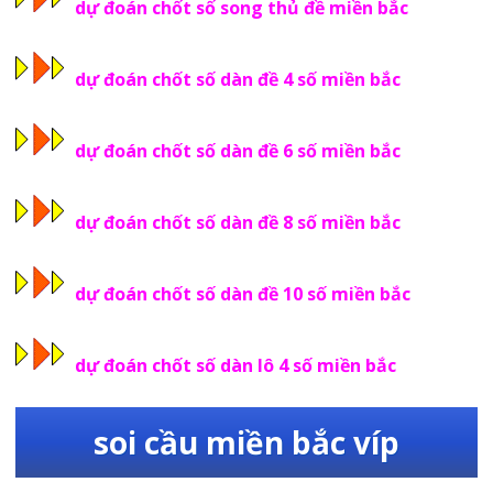
dự đoán chốt số song thủ đề miền bắc
dự đoán chốt số dàn đề 4 số miền bắc
dự đoán chốt số dàn đề 6 số miền bắc
dự đoán chốt số dàn đề 8 số miền bắc
dự đoán chốt số dàn đề 10 số miền bắc
dự đoán chốt số dàn lô 4 số miền bắc
soi cầu miền bắc víp