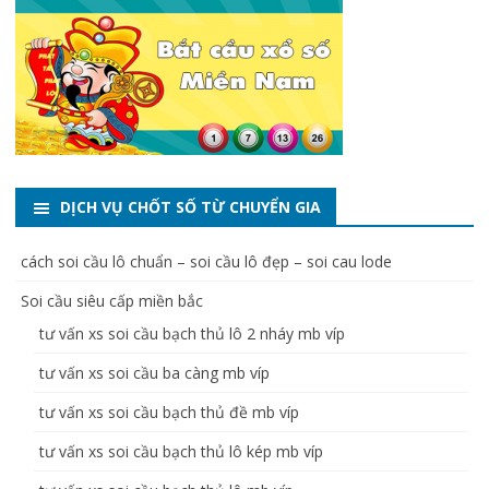
DỊCH VỤ CHỐT SỐ TỪ CHUYỂN GIA
cách soi cầu lô chuẩn – soi cầu lô đẹp – soi cau lode
Soi cầu siêu cấp miền bắc
tư vấn xs soi cầu bạch thủ lô 2 nháy mb víp
tư vấn xs soi cầu ba càng mb víp
tư vấn xs soi cầu bạch thủ đề mb víp
tư vấn xs soi cầu bạch thủ lô kép mb víp