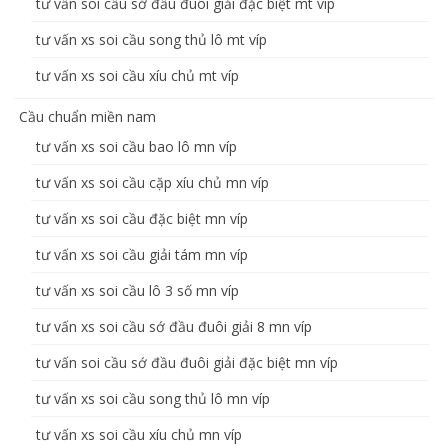
tư vấn soi cầu sớ đầu đuôi giải đặc biệt mt víp
tư vấn xs soi cầu song thủ lô mt víp
tư vấn xs soi cầu xíu chủ mt víp
Cầu chuẩn miền nam
tư vấn xs soi cầu bao lô mn víp
tư vấn xs soi cầu cặp xíu chủ mn víp
tư vấn xs soi cầu đặc biệt mn víp
tư vấn xs soi cầu giải tám mn víp
tư vấn xs soi cầu lô 3 số mn víp
tư vấn xs soi cầu sớ đầu đuôi giải 8 mn víp
tư vấn soi cầu sớ đầu đuôi giải đặc biệt mn víp
tư vấn xs soi cầu song thủ lô mn víp
tư vấn xs soi cầu xíu chủ mn víp