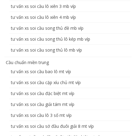
tư vấn xs soi cầu lô xiên 3 mb víp
tư vấn xs soi cầu lô xiên 4 mb víp
tư vấn xs soi cầu song thủ đề mb víp
tư vấn xs soi cầu song thủ lô kép mb víp
tư vấn xs soi cầu song thủ lô mb víp
Cầu chuẩn miền trung
tư vấn xs soi cầu bao lô mt víp
tư vấn xs soi cầu cặp xíu chủ mt víp
tư vấn xs soi cầu đặc biệt mt víp
tư vấn xs soi cầu giải tám mt víp
tư vấn xs soi cầu lô 3 số mt víp
tư vấn xs soi cầu sớ đầu đuôi giải 8 mt víp