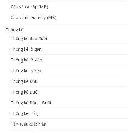
Cầu về cả cặp (MB)
Cầu về nhiều nháy (MB)
Thống kê
Thống kê đầu đuôi
Thống kê lô gan
Thống kê lô xiên
Thống kê lô kép
Thống kê Đầu
Thống kê Đuôi
Thống kê Đầu – Đuôi
Thống kê Tổng
Tần suất xuất hiện